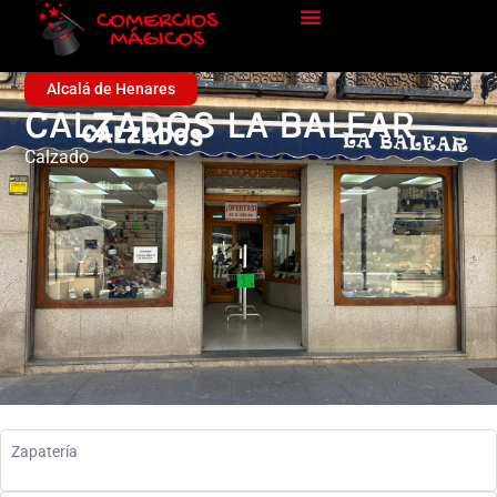
Alcalá de Henares
CALZADOS LA BALEAR
Calzado
Zapatería