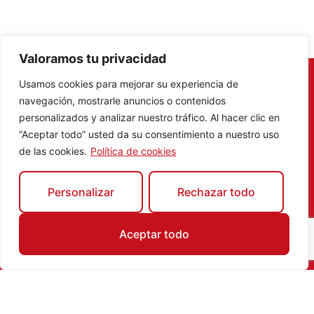
Valoramos tu privacidad
Usamos cookies para mejorar su experiencia de
Compra en algún comercio
navegación, mostrarle anuncios o contenidos
participante en
Fuenlabrada
y
personalizados y analizar nuestro tráfico. Al hacer clic en
participa en nuestro concurso digital
“Aceptar todo” usted da su consentimiento a nuestro uso
y gana un
pack de una noche con
de las cookies.
Política de cookies
desayuno para dos personas en
Paradores.
Si eres un fan del comercio local,
Personalizar
Rechazar todo
esta es tu oportunidad de ganar una
escapada de una noche con
Aceptar todo
desayuno para dos personas en
Paradores
(premio valorado en 200
€).
¡Realizaremos dos concursos por