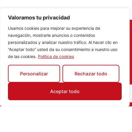
Valoramos tu privacidad
Usamos cookies para mejorar su experiencia de
Compra en algún comercio
navegación, mostrarle anuncios o contenidos
participante en
Móstoles
y participa
personalizados y analizar nuestro tráfico. Al hacer clic en
en nuestro concurso digital y gana un
“Aceptar todo” usted da su consentimiento a nuestro uso
pack de una noche con desayuno
de las cookies.
Política de cookies
para dos personas en Paradores.
Si eres un fan del comercio local,
Personalizar
Rechazar todo
esta es tu oportunidad de ganar una
escapada de una noche con
desayuno para dos personas en
Aceptar todo
Paradores
(premio valorado en 200
€).
¡Realizaremos dos concursos por
municipio!