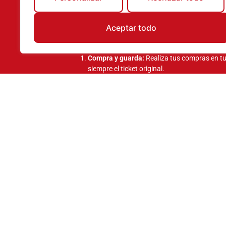
personas en Paradores.
Si eres un fan del comercio local, esta es 
noche con
desayuno para dos personas en
Aceptar todo
¡Realizaremos dos concursos por municipio
¿Cómo puedes conseguirlo?
Compra y guarda:
Realiza tus compras en tu
siempre el ticket original.
Sube tus tickets:
Entra en
www.comerciosm
mediante el formulario con tu nombre y telé
Suma opciones:
La persona que más tickets
concurso será la ganadora.
¡Cuantos más su
Tendrás dos oportunidades para ganar: un primer c
cuyo ganador se anunciará en la última hora del e
día del evento y finaliza 15 días después, entregá
municipales tras contactar con el afortunado.
¿Mantente atento! Los nombres de los 
y en las stories de los perfiles oficial