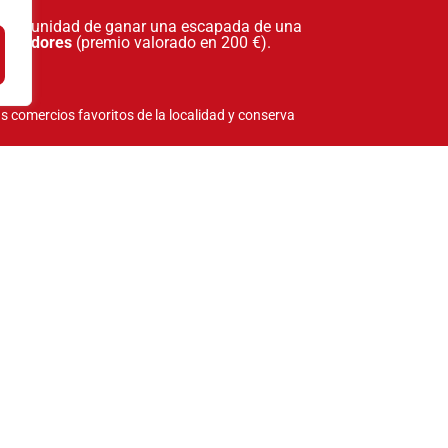
tu oportunidad de ganar una escapada de una
 Paradores
(premio valorado en 200 €).
!
s comercios favoritos de la localidad y conserva
agicos.com
, haz una foto a tu ticket y súbelo
fono.
 de su localidad suba a la plataforma en cada
bas, más posibilidades tienes!
oncurso que comienza 15 días antes de la feria y
vento, y un segundo concurso que se activa el mismo
ndose este último premio en las dependencias
ganadores se publicarán en nuestra web
es de la campaña.