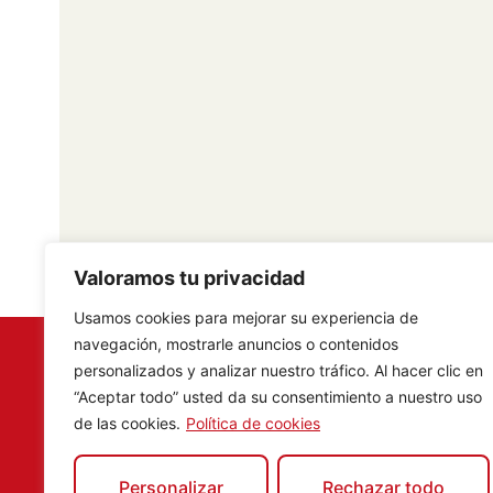
Valoramos tu privacidad
Usamos cookies para mejorar su experiencia de
navegación, mostrarle anuncios o contenidos
personalizados y analizar nuestro tráfico. Al hacer clic en
Compra en algún comerci
“Aceptar todo” usted da su consentimiento a nuestro uso
de las cookies.
Política de cookies
Aranjuez
y participa en n
gana un
pack de una noc
Personalizar
Rechazar todo