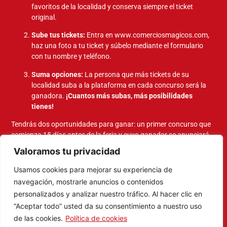
favoritos de la localidad y conserva siempre el ticket
original.
Sube tus tickets:
Entra en
www.comerciosmagicos.com
,
haz una foto a tu ticket y súbelo mediante el formulario
con tu nombre y teléfono.
Suma opciones:
La persona que más tickets de su
localidad suba a la plataforma en cada concurso será la
ganadora.
¡Cuantos más subas, más posibilidades
tienes!
Tendrás dos oportunidades para ganar: un primer concurso que
comienza 15 días antes de la feria y cuyo ganador se anunciará
en la última hora del evento, y un segundo concurso que se activa
Valoramos tu privacidad
el mismo día del evento y finaliza 15 días después, entregándose
este último premio en las dependencias municipales tras
Usamos cookies para mejorar su experiencia de
contactar con el afortunado.
navegación, mostrarle anuncios o contenidos
¿Mantente atento! Los nombres de
personalizados y analizar nuestro tráfico. Al hacer clic en
los ganadores se publicarán en
“Aceptar todo” usted da su consentimiento a nuestro uso
nuestra web y en las stories de los
de las cookies.
Política de cookies