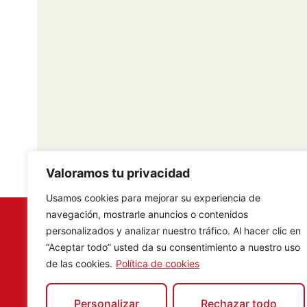
Valoramos tu privacidad
Usamos cookies para mejorar su experiencia de
navegación, mostrarle anuncios o contenidos
personalizados y analizar nuestro tráfico. Al hacer clic en
Compra en algún comerci
“Aceptar todo” usted da su consentimiento a nuestro uso
de las cookies.
Política de cookies
Miraflores de la Sierra
y 
concurso digital y gana 
Personalizar
Rechazar todo