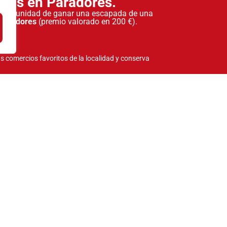
nas en Paradores.
tu oportunidad de ganar una escapada de una
 Paradores
(premio valorado en 200 €).
!
s comercios favoritos de la localidad y conserva
agicos.com
, haz una foto a tu ticket y súbelo
fono.
 de su localidad suba a la plataforma en cada
bas, más posibilidades tienes!
oncurso que comienza 15 días antes de la feria y
vento, y un segundo concurso que se activa el mismo
ndose este último premio en las dependencias
ganadores se publicarán en nuestra web
es de la campaña.