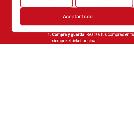
desayuno para dos perso
Si eres un fan del comercio local, esta es 
noche con
desayuno para dos personas en
Aceptar todo
¡Realizaremos dos concursos por municipio
¿Cómo puedes conseguirlo?
Compra y guarda:
Realiza tus compras en tu
siempre el ticket original.
Sube tus tickets:
Entra en
www.comerciosm
mediante el formulario con tu nombre y telé
Suma opciones:
La persona que más tickets
concurso será la ganadora.
¡Cuantos más su
Tendrás dos oportunidades para ganar: un primer c
cuyo ganador se anunciará en la última hora del e
día del evento y finaliza 15 días después, entregá
municipales tras contactar con el afortunado.
¿Mantente atento! Los nombres de los 
y en las stories de los perfiles oficial