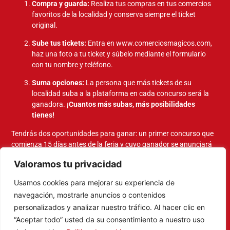
Compra y guarda:
Realiza tus compras en tus comercios
favoritos de la localidad y conserva siempre el ticket
original.
Sube tus tickets:
Entra en
www.comerciosmagicos.com
,
haz una foto a tu ticket y súbelo mediante el formulario
con tu nombre y teléfono.
Suma opciones:
La persona que más tickets de su
localidad suba a la plataforma en cada concurso será la
ganadora.
¡Cuantos más subas, más posibilidades
tienes!
Tendrás dos oportunidades para ganar: un primer concurso que
comienza 15 días antes de la feria y cuyo ganador se anunciará
en la última hora del evento, y un segundo concurso que se activa
Valoramos tu privacidad
el mismo día del evento y finaliza 15 días después, entregándose
este último premio en las dependencias municipales tras
Usamos cookies para mejorar su experiencia de
contactar con el afortunado.
navegación, mostrarle anuncios o contenidos
¿Mantente atento! Los nombres de
personalizados y analizar nuestro tráfico. Al hacer clic en
los ganadores se publicarán en
“Aceptar todo” usted da su consentimiento a nuestro uso