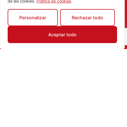
nuestra web y en las stories de los
de las cookies.
Política de cookies
perfiles oficiales de la campaña.
Personalizar
Rechazar todo
Aceptar todo