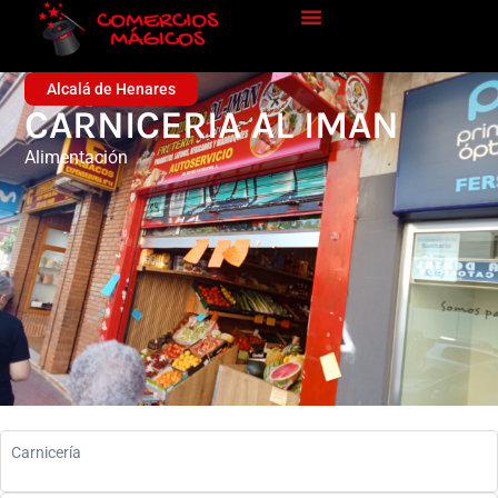
Alcalá de Henares
CARNICERIA AL IMAN
Alimentación
Carnicería