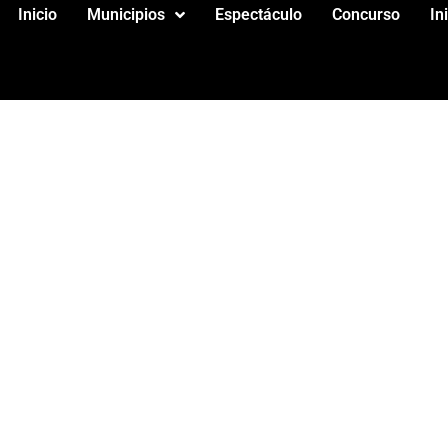
Inicio
Municipios
Espectáculo
Concurso
In
S JUANMA Y ELENA