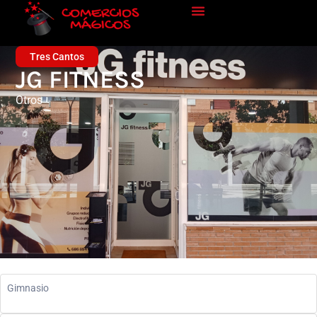
Tres Cantos
JG FITNESS
Otros
Gimnasio