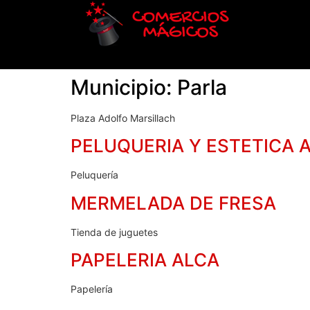
Municipio:
Parla
Plaza Adolfo Marsillach
PELUQUERIA Y ESTETICA 
Peluquería
MERMELADA DE FRESA
Tienda de juguetes
PAPELERIA ALCA
Papelería