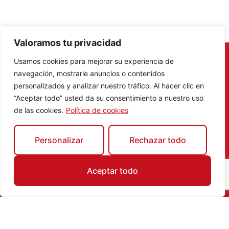
Valoramos tu privacidad
Usamos cookies para mejorar su experiencia de
Compra en algún comercio
navegación, mostrarle anuncios o contenidos
participante en
Navas del Rey
y
personalizados y analizar nuestro tráfico. Al hacer clic en
participa en nuestro concurso digital
“Aceptar todo” usted da su consentimiento a nuestro uso
y gana un
pack de una noche con
de las cookies.
Política de cookies
desayuno para dos personas en
Paradores.
Si eres un fan del comercio local,
Personalizar
Rechazar todo
esta es tu oportunidad de ganar una
escapada de una noche con
Aceptar todo
desayuno para dos personas en
Paradores
(premio valorado en 200
€).
¡Realizaremos dos concursos por