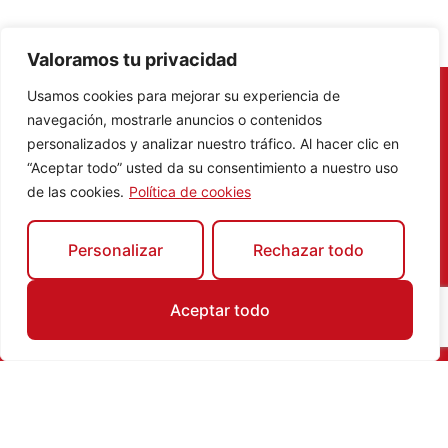
Valoramos tu privacidad
Usamos cookies para mejorar su experiencia de
Compra en algún comercio
navegación, mostrarle anuncios o contenidos
participante en
Carabaña
y participa
personalizados y analizar nuestro tráfico. Al hacer clic en
en nuestro concurso digital y gana un
“Aceptar todo” usted da su consentimiento a nuestro uso
pack de una noche con desayuno
de las cookies.
Política de cookies
para dos personas en Paradores.
Si eres un fan del comercio local,
Personalizar
Rechazar todo
esta es tu oportunidad de ganar una
escapada de una noche con
desayuno para dos personas en
Aceptar todo
Paradores
(premio valorado en 200
€).
¡Realizaremos dos concursos por
municipio!